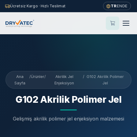
This page is also available in
English
—
View in English
TR
EN
DE
Ücretsiz Kargo · Hızlı Teslimat
×
→
Ana
/
Ürünler
/
Akrilik Jel
/
G102 Akrilik Polimer
Sayfa
Enjeksiyon
Jel
G102 Akrilik Polimer Jel
Gelişmiş akrilik polimer jel enjeksiyon malzemesi