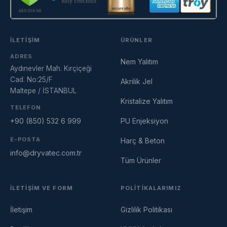
İLETIŞIM
ÜRÜNLER
ADRES
Nem Yalıtım
Aydınevler Mah. Kırçiçeği
Cad. No:25/F
Akrilik Jel
Maltepe / İSTANBUL
Kristalize Yalıtım
TELEFON
+90 (850) 532 6 999
PU Enjeksiyon
E-POSTA
Harç & Beton
info@dryvatec.com.tr
Tüm Ürünler
Dryvatec Asistan
Cevrimici — Yardimci olmak icin buradayim
İLETIŞIM VE FORM
POLITIKALARIMIZ
İletişim
Gizlilik Politikası