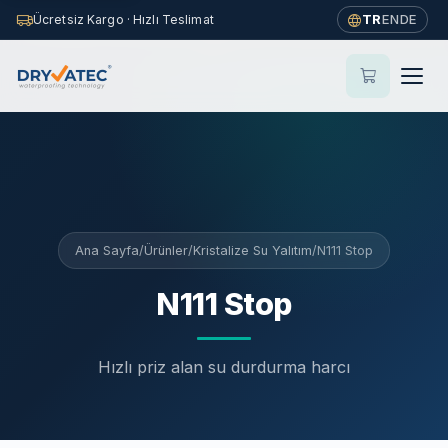
This page is also available in
English
—
View in English
TR
EN
DE
Ücretsiz Kargo · Hızlı Teslimat
×
→
Ana Sayfa
/
Ürünler
/
Kristalize Su Yalıtım
/
N111 Stop
N111 Stop
Hızlı priz alan su durdurma harcı