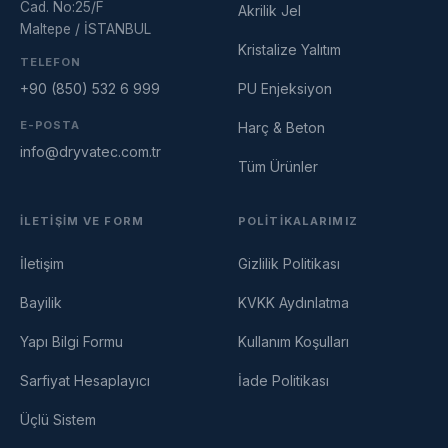
Cad. No:25/F
Akrilik Jel
Maltepe / İSTANBUL
Kristalize Yalıtım
TELEFON
+90 (850) 532 6 999
PU Enjeksiyon
E-POSTA
Harç & Beton
info@dryvatec.com.tr
Tüm Ürünler
Dryvatec Asistan
Cevrimici — Yardimci olmak icin buradayim
İLETIŞIM VE FORM
POLITIKALARIMIZ
İletişim
Gizlilik Politikası
Bayilik
KVKK Aydınlatma
Yapı Bilgi Formu
Kullanım Koşulları
Sarfiyat Hesaplayıcı
İade Politikası
Üçlü Sistem