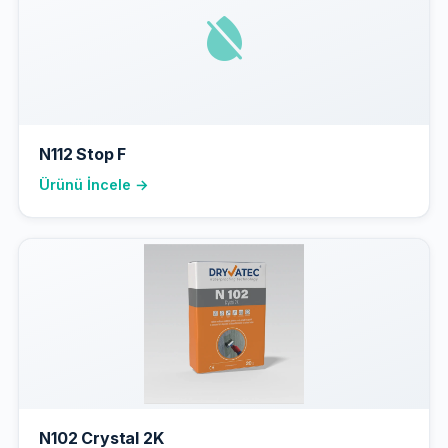
N112 Stop F
Ürünü İncele →
N102 Crystal 2K