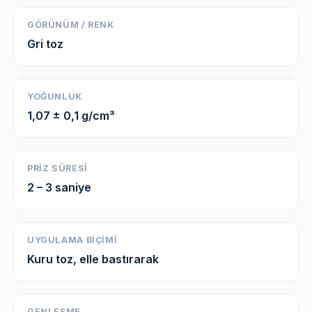
GÖRÜNÜM / RENK
Gri toz
YOĞUNLUK
1,07 ± 0,1 g/cm³
PRIZ SÜRESI
2 – 3 saniye
UYGULAMA BIÇIMI
Kuru toz, elle bastırarak
GENLEŞME