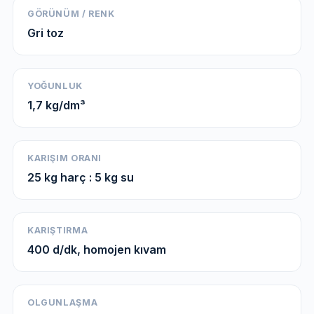
GÖRÜNÜM / RENK
Gri toz
YOĞUNLUK
1,7 kg/dm³
KARIŞIM ORANI
25 kg harç : 5 kg su
KARIŞTIRMA
400 d/dk, homojen kıvam
OLGUNLAŞMA