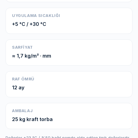
UYGULAMA SICAKLIĞI
+5 °C / +30 °C
SARFIYAT
≈ 1,7 kg/m² · mm
RAF ÖMRÜ
12 ay
AMBALAJ
25 kg kraft torba
Değerler +23 °C / %50 bağıl nemde elde edilen tipik değerlerdir.