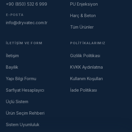
+90 (850) 532 6 999
PU Enjeksiyon
E-POSTA
Harç & Beton
info@dryvatec.com.tr
Tüm Ürünler
Dryvatec Asistan
Cevrimici — Yardimci olmak icin buradayim
İLETIŞIM VE FORM
POLITIKALARIMIZ
İletişim
Gizlilik Politikası
Bayilik
KVKK Aydınlatma
Yapı Bilgi Formu
Kullanım Koşulları
Sarfiyat Hesaplayıcı
İade Politikası
Üçlü Sistem
Ürün Seçim Rehberi
Sistem Uyumluluk