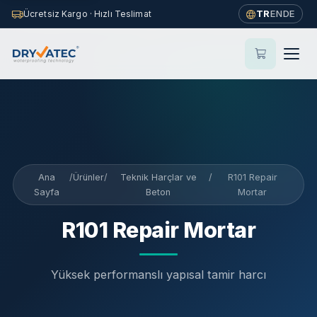
This page is also available in
English
—
View in English
TR
EN
DE
Ücretsiz Kargo · Hızlı Teslimat
×
→
Ana
/
Ürünler
/
Teknik Harçlar ve
/
R101 Repair
Sayfa
Beton
Mortar
R101 Repair Mortar
Yüksek performanslı yapısal tamir harcı