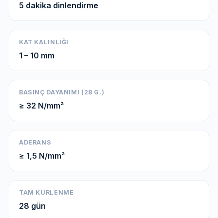
5 dakika dinlendirme
KAT KALINLIĞI
1 – 10 mm
BASINÇ DAYANIMI (28 G.)
≥ 32 N/mm²
ADERANS
≥ 1,5 N/mm²
TAM KÜRLENME
28 gün